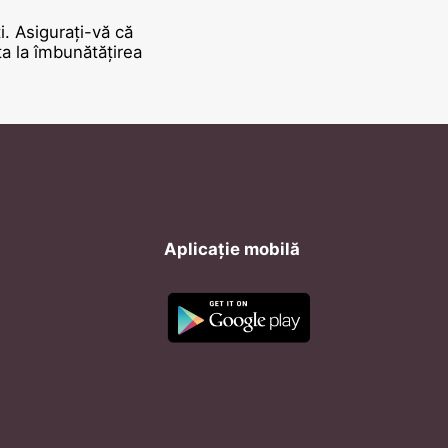
i. Asigurați-vă că
ta la îmbunătățirea
Aplicație mobilă