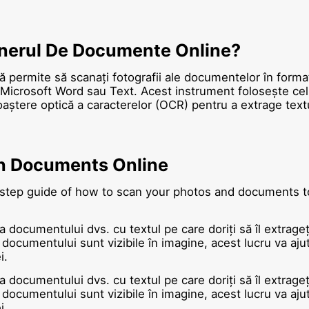
nerul De Documente Online?
 permite să scanați fotografii ale documentelor în forma
i Microsoft Word sau Text. Acest instrument folosește ce
ștere optică a caracterelor (OCR) pentru a extrage textul
n Documents Online
 step guide of how to scan your photos and documents to
a documentului dvs. cu textul pe care doriți să îl extrageț
documentului sunt vizibile în imagine, acest lucru va aju
i.
a documentului dvs. cu textul pe care doriți să îl extrageț
documentului sunt vizibile în imagine, acest lucru va aju
i.