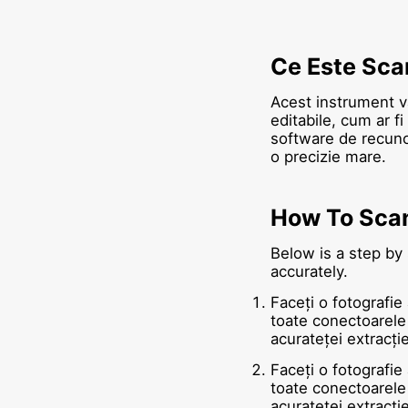
Ce Este Sca
Acest instrument vă
editabile, cum ar f
software de recunoa
o precizie mare.
How To Sca
Below is a step by
accurately.
Faceți o fotografie 
toate conectoarele 
acurateței extracție
Faceți o fotografie 
toate conectoarele 
acurateței extracție